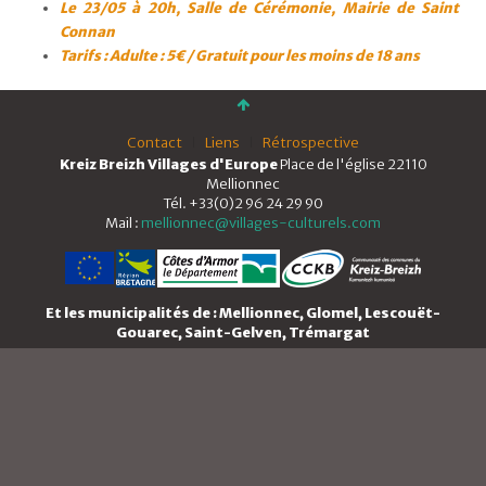
Le 23/05 à 20h, Salle de Cérémonie, Mairie de Saint
Connan
Tarifs : Adulte : 5€ / Gratuit pour les moins de 18 ans
Contact
Liens
Rétrospective
Kreiz Breizh Villages d'Europe
Place de l'église 22110
Mellionnec
Tél. +33(0)2 96 24 29 90
Mail :
mellionnec@villages-culturels.com
Et les municipalités de : Mellionnec, Glomel, Lescouët-
Gouarec, Saint-Gelven, Trémargat